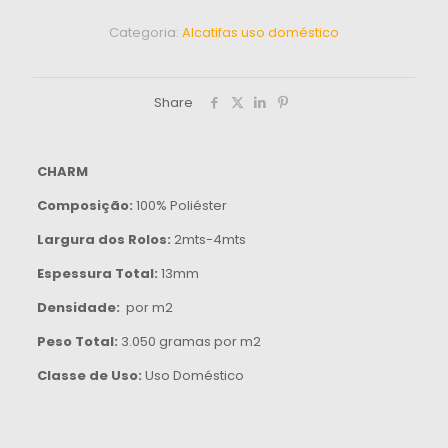
Categoria:
Alcatifas uso doméstico
Share
CHARM
Composição:
100% Poliéster
Largura dos Rolos:
2mts-4mts
Espessura Total:
13mm
Densidade:
por m2
Peso Total:
3.050 gramas por m2
Classe de Uso:
Uso Doméstico