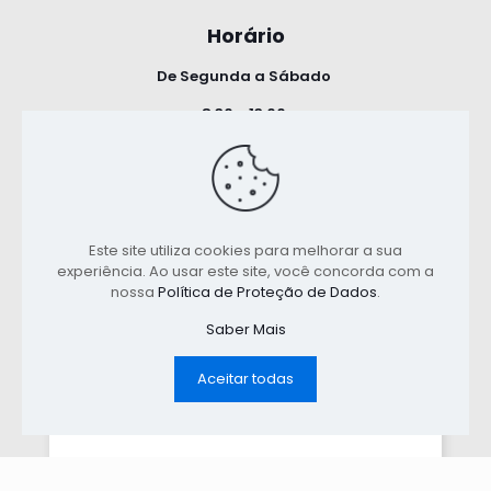
Horário
De Segunda a Sábado
8:30 - 13:00
14:30 - 18:00
Política de Privacidade
Este site utiliza cookies para melhorar a sua
experiência. Ao usar este site, você concorda com a
Termos e Condições
nossa
Política de Proteção de Dados
.
Saber Mais
Aceitar todas