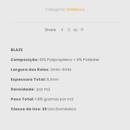
Categoria:
Sintéticos
Share
BLAZE
Composição:
91% Polipropileno + 9% Poliéster
Largura dos Rolos:
2mts-4mts
Espessura Total:
6,1mm
Densidade:
por m2
Peso Total:
1.915 gramas por m2
Classe de Uso: 33
Uso Doméstico