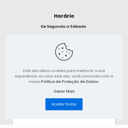
Horário
De Segunda a Sábado
8:30 - 13:00
14:30 - 18:00
Política de Privacidade
Este site utiliza cookies para melhorar a sua
experiência. Ao usar este site, você concorda com a
Termos e Condições
nossa
Política de Proteção de Dados
.
Saber Mais
Aceitar todas