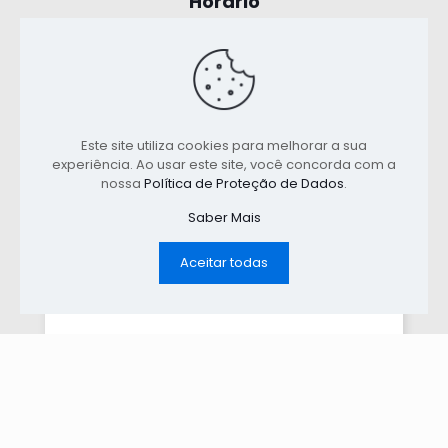
Horário
De Segunda a Sábado
8:30 - 13:00
14:30 - 18:00
Este site utiliza cookies para melhorar a sua
experiência. Ao usar este site, você concorda com a
nossa
Política de Proteção de Dados
.
Política de Privacidade
Saber Mais
Termos e Condições
Aceitar todas