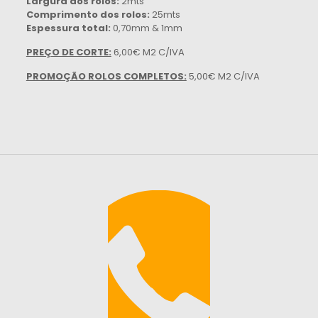
Largura dos rolos:
2mts
Comprimento dos rolos:
25mts
Espessura total:
0,70mm & 1mm
PREÇO DE CORTE:
6,00€ M2 C/IVA
PROMOÇÃO ROLOS COMPLETOS:
5,00€ M2 C/IVA
Ficha Técnica
Clique aqui para ver ou baixar a ficha técnica (PDF)