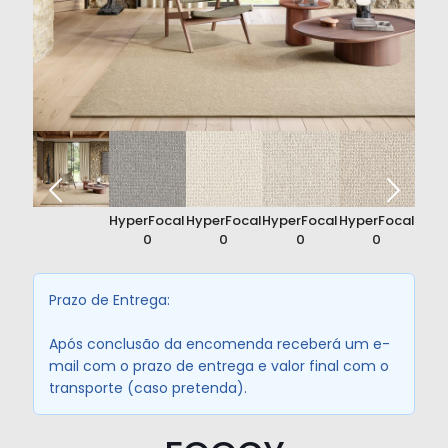
perfil
HyperFocal:
HyperFocal:
HyperFocal:
HyperFocal:
Hype
0
0
0
0
Prazo de Entrega:
Após conclusão da encomenda receberá um e-
mail com o prazo de entrega e valor final com o
transporte (caso pretenda).