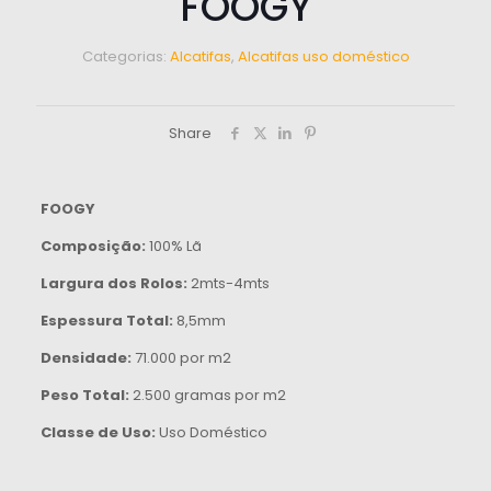
FOOGY
Categorias:
Alcatifas
,
Alcatifas uso doméstico
Share
FOOGY
Composição:
100% Lã
Largura dos Rolos:
2mts-4mts
Espessura Total:
8,5mm
Densidade:
71.000 por m2
Peso Total:
2.500 gramas por m2
Classe de Uso:
Uso Doméstico